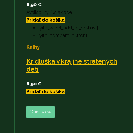
6,90
€
Availability:
Na sklade
Pridať do košíka
[yith_wcwl_add_to_wishlist]
[yith_compare_button]
Knihy
Krídluška v krajine stratených
detí
6,90
€
Pridať do košíka
Quickview