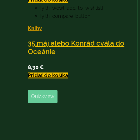
[yith_wcwl_add_to_wishlist]
[yith_compare_button]
Knihy
35.máj alebo Konrád cvála do
Oceánie
8,30
€
Pridať do košíka
Quickview