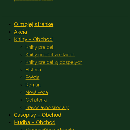
O mojej stránke
Akcia
Knihy – Obchod
Knihy pre deti
Knihy pre deti a mládež
Knihy pre deti aj dospelých
História
Poézia
Román
Nová veda
Odhalenia
Pravoslávne siločiary
Časopisy – Obchod
Hudba – Obchod