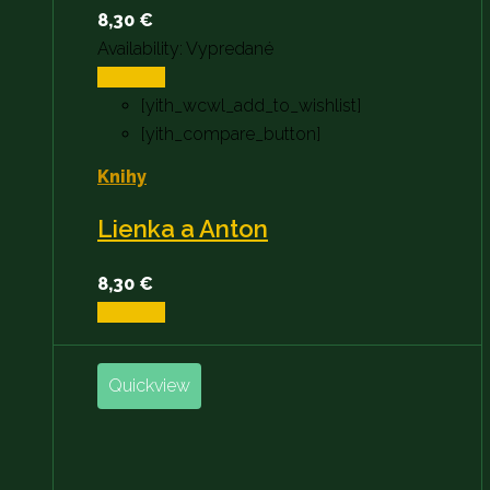
8,30
€
Availability:
Vypredané
Viac info
[yith_wcwl_add_to_wishlist]
[yith_compare_button]
Knihy
Lienka a Anton
8,30
€
Viac info
Quickview