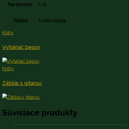
Farebnosť
č-b
Väzba
tvrdá väzba
Knihy
Vyháňač besov
Knihy
Zátišie s gitarou
Súvisiace produkty