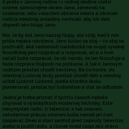
A preto v Janovej rodine i v rodnej dedine všetci
svorne, samozrejme okrem Jana, zanevreli na
vzdelanie, lebo veľactení občania mesta a zároveň
rodičia miestnej omladiny nechceli, aby ich deti
dopadli ako hlúpy Jano.
Nie, že by bol Jano naozaj hlúpy, ale vždy, keď k nim
prišla nejaká návšteva, Jano túžiac sa stoj – čo stoj sa
pochváliť, aké vedomosti nadobudol na svojej vysokej
filozofickej peci rozprával a rozprával, až si o ňom
začali ľudia rozprávať, že nič nerobí, že len filozofuje a
teda rozpráva hlúposti na počkanie. A tak k Janovým
rodičom prestali chodiť návštevy. Ba čo horšie, do
miestnej Ľudovej školy prestali chodiť deti a miestny
učiteľ Ľudovít Ľudomil, podľa ktorého školu
pomenovali, prestal byť ľudomilom a stal sa odľudom.
Jedno je treba priznať. V týchto časoch nebolo
chyrovať o výdobytkoch modernej techniky. Ešte
nevymysleli rádio, či televízor, a tak unavení,
celodennou prácou zmorení ľudia nemali pri čom
zaspávať. Dnes si stačí sadnúť pred zapnutý televízor,
alebo si pustiť rádio, a človek hneď zaspí ako drevo.