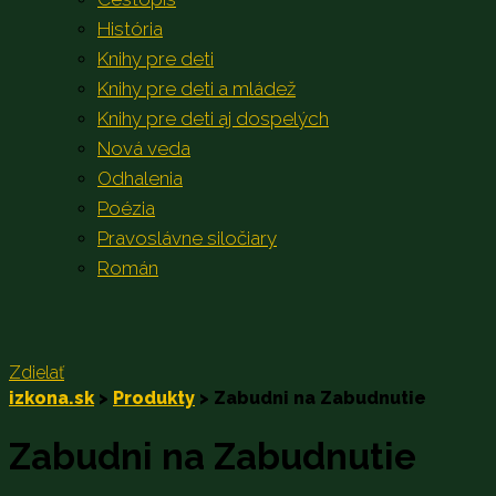
História
Knihy pre deti
Knihy pre deti a mládež
Knihy pre deti aj dospelých
Nová veda
Odhalenia
Poézia
Pravoslávne siločiary
Román
Zdielať
izkona.sk
>
Produkty
>
Zabudni na Zabudnutie
Zabudni na Zabudnutie