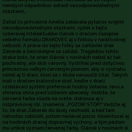
nemilých nápadníkov odradí nezodpovedateľnými
otázkami…
Zatiaľ čo princezná Amélia zabávala pytačov svojimi
nezodpovedateľnými otázkami, vyšiel o tejto
vyberavej intelektuálke článok v dračom časopise
veľkého formátu DRAKOVEC aj s fotkou v nadživotnej
veľkosti. A práve do tejto fotky sa zahľadel drak
Zákerák a beznádejne sa zaľúbil. Tragédiou tohto
draka bolo, že onen článok v novinách nebol až tak
pochvalný, ale skôr varovný. Vystríhal pred dotyčnou
princeznou veľkým červeným písmom, aby si výstrahu
všimli aj tí draci, ktorí sa v škole nenaučili čítať. Takých
mali v dračom kráľovstve dosť, keďže v dračí
vzdelávací systém preferoval hodiny lietania, revu a
chrlenia ohňa pred lúštením abecedy. Vedzte, že
červená farba všade na svete, dokonca aj v
rozprávkovej ríši, znamená: „POZOR! STOP!“ Vedzte aj
to, že drak Zákerák do školy nechodil, a keď tam
náhodou zablúdil, potom nedával pozor. Absentoval aj
na hodinách dračej dopravnej výchovy, a tým pádom
mu unikol význam červenej farby. Článok v novinách si