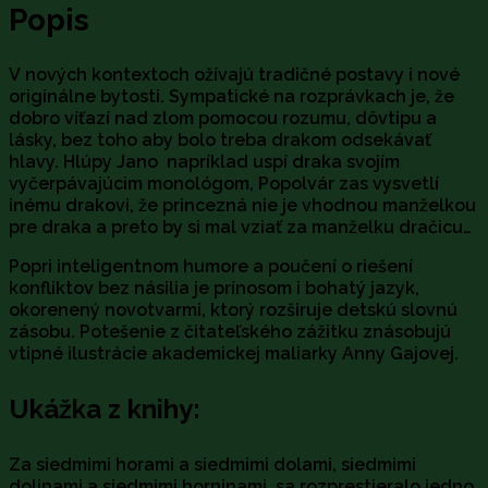
Popis
V nových kontextoch ožívajú tradičné postavy i nové
originálne bytosti. Sympatické na rozprávkach je, že
dobro víťazí nad zlom pomocou rozumu, dôvtipu a
lásky, bez toho aby bolo treba drakom odsekávať
hlavy. Hlúpy Jano napríklad uspí draka svojím
vyčerpávajúcim monológom, Popolvár zas vysvetlí
inému drakovi, že princezná nie je vhodnou manželkou
pre draka a preto by si mal vziať za manželku dračicu…
Popri inteligentnom humore a poučení o riešení
konfliktov bez násilia je prínosom i bohatý jazyk,
okorenený novotvarmi, ktorý rozširuje detskú slovnú
zásobu. Potešenie z čitateľského zážitku znásobujú
vtipné ilustrácie akademickej maliarky Anny Gajovej.
Ukážka z knihy:
Za siedmimi horami a siedmimi dolami, siedmimi
dolinami a siedmimi horninami, sa rozprestieralo jedno