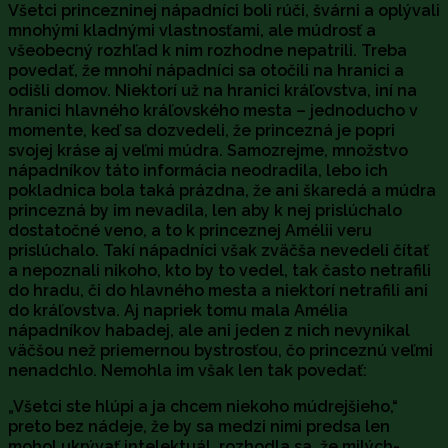
Všetci princezninej nápadníci boli rúči, švárni a oplývali
mnohými kladnými vlastnosťami, ale múdrosť a
všeobecný rozhľad k nim rozhodne nepatrili. Treba
povedať, že mnohí nápadníci sa otočili na hranici a
odišli domov. Niektorí už na hranici kráľovstva, iní na
hranici hlavného kráľovského mesta – jednoducho v
momente, keď sa dozvedeli, že princezná je popri
svojej kráse aj veľmi múdra. Samozrejme, množstvo
nápadníkov táto informácia neodradila, lebo ich
pokladnica bola taká prázdna, že ani škaredá a múdra
princezná by im nevadila, len aby k nej prislúchalo
dostatočné veno, a to k princeznej Amélii veru
prislúchalo. Takí nápadníci však zväčša nevedeli čítať
a nepoznali nikoho, kto by to vedel, tak často netrafili
do hradu, či do hlavného mesta a niektorí netrafili ani
do kráľovstva. Aj napriek tomu mala Amélia
nápadníkov habadej, ale ani jeden z nich nevynikal
väčšou než priemernou bystrosťou, čo princeznú veľmi
nenadchlo. Nemohla im však len tak povedať:
„Všetci ste hlúpi a ja chcem niekoho múdrejšieho,“
preto bez nádeje, že by sa medzi nimi predsa len
mohol ukrývať intelektuál, rozhodla sa, že milých-