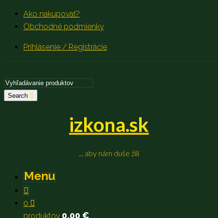
Ako nakupovať?
Obchodné podmienky
Prihlásenie / Registrácie
Search
izkona.sk
... aby nám duše žili
Menu
0
0,00
€
produktov