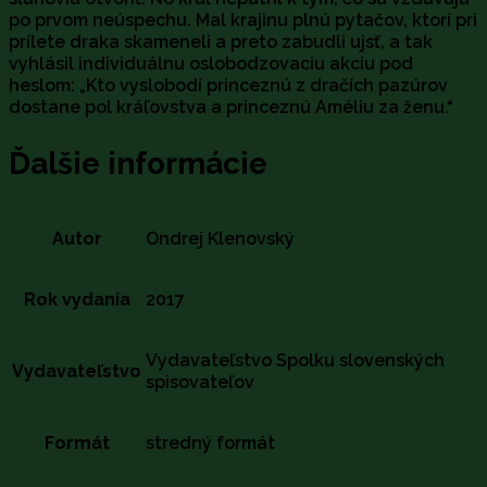
po prvom neúspechu. Mal krajinu plnú pytačov, ktorí pri
prílete draka skameneli a preto zabudli ujsť, a tak
vyhlásil individuálnu oslobodzovaciu akciu pod
heslom: „Kto vyslobodí princeznú z dračích pazúrov
dostane pol kráľovstva a princeznú Améliu za ženu.“
Ďalšie informácie
Autor
Ondrej Klenovský
Rok vydania
2017
Vydavateľstvo Spolku slovenských
Vydavateľstvo
spisovateľov
Formát
stredný formát