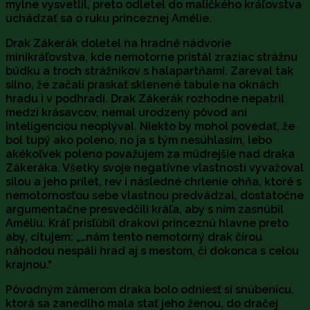
mylne vysvetlil, preto odletel do maličkého kráľovstva
uchádzať sa o ruku princeznej Amélie.
Drak Zákerák doletel na hradné nádvorie
minikráľovstva, kde nemotorne pristál zraziac strážnu
búdku a troch strážnikov s halapartňami. Zareval tak
silno, že začali praskať sklenené tabule na oknách
hradu i v podhradí. Drak Zákerák rozhodne nepatril
medzi krásavcov, nemal urodzený pôvod ani
inteligenciou neoplýval. Niekto by mohol povedať, že
bol tupý ako poleno, no ja s tým nesúhlasím, lebo
akékoľvek poleno považujem za múdrejšie nad draka
Zákeráka. Všetky svoje negatívne vlastnosti vyvažoval
silou a jeho prílet, rev i následné chrlenie ohňa, ktoré s
nemotornosťou sebe vlastnou predvádzal, dostatočne
argumentačne presvedčili kráľa, aby s ním zasnúbil
Améliu. Kráľ prisľúbil drakovi princeznú hlavne preto
aby, citujem: „…nám tento nemotorný drak čírou
náhodou nespáli hrad aj s mestom, či dokonca s celou
krajnou.“
Pôvodným zámerom draka bolo odniesť si snúbenicu,
ktorá sa zanedlho mala stať jeho ženou, do dračej