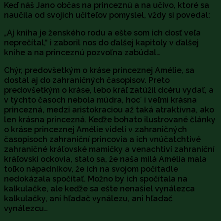
Keď náš Jano občas na princeznú a na učivo, ktoré sa
naučila od svojich učiteľov pomyslel, vždy si povedal:
„Aj kniha je ženského rodu a ešte som ich dosť veľa
neprečítal,“ i zaboril nos do ďalšej kapitoly v ďalšej
knihe a na princeznú pozvoľna zabúdal…
Chýr, predovšetkým o kráse princeznej Amélie, sa
dostal aj do zahraničných časopisov. Preto
predovšetkým o kráse, lebo kráľ zatúžil dcéru vydať, a
v týchto časoch nebola múdra, hoc´ i veľmi krásna
princezná, medzi aristokraciou až taká atraktívna, ako
len krásna princezná. Keďže bohato ilustrované články
o kráse princeznej Amélie videli v zahraničných
časopisoch zahraniční princovia a ich vnúčatchtivé
zahraničné kráľovské mamičky a venachtiví zahraniční
kráľovskí ockovia, stalo sa, že naša milá Amélia mala
toľko nápadníkov, že ich na svojom počítadle
nedokázala spočítať. Možno by ich spočítala na
kalkulačke, ale keďže sa ešte nenašiel vynálezca
kalkulačky, ani hľadač vynálezu, ani hľadač
vynálezcu…