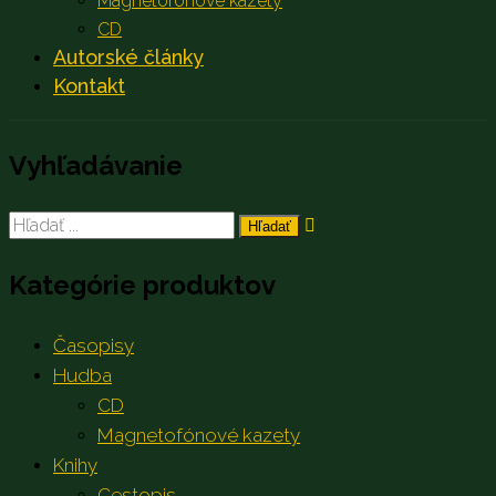
Magnetofónové kazety
CD
Autorské články
Kontakt
Vyhľadávanie
Search
for:
Kategórie produktov
Časopisy
Hudba
CD
Magnetofónové kazety
Knihy
Cestopis