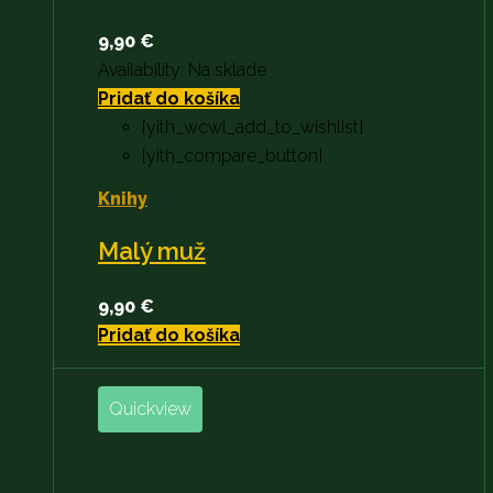
9,90
€
Availability:
Na sklade
Pridať do košíka
[yith_wcwl_add_to_wishlist]
[yith_compare_button]
Knihy
Malý muž
9,90
€
Pridať do košíka
Quickview