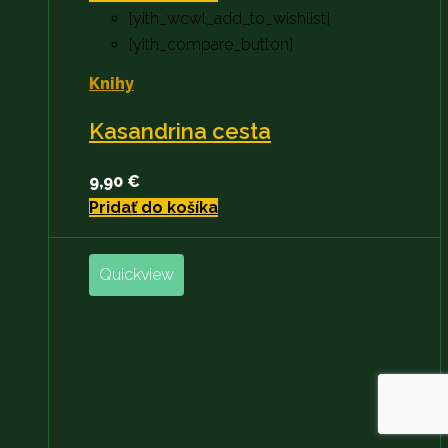
[yith_wcwl_add_to_wishlist]
[yith_compare_button]
Knihy
Kasandrina cesta
9,90
€
Pridať do košíka
Quickview