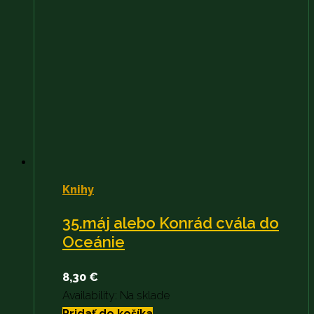
Knihy
35.máj alebo Konrád cvála do
Oceánie
8,30
€
Availability:
Na sklade
Pridať do košíka