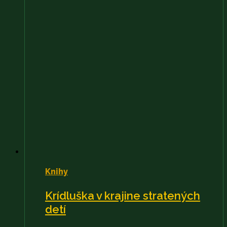
Knihy
Krídluška v krajine stratených
detí