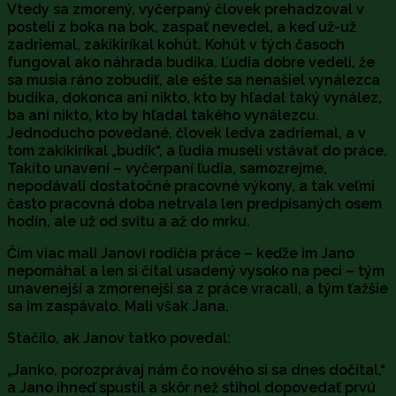
Vtedy sa zmorený, vyčerpaný človek prehadzoval v
posteli z boka na bok, zaspať nevedel, a keď už-už
zadriemal, zakikiríkal kohút. Kohút v tých časoch
fungoval ako náhrada budíka. Ľudia dobre vedeli, že
sa musia ráno zobudiť, ale ešte sa nenašiel vynálezca
budíka, dokonca ani nikto, kto by hľadal taký vynález,
ba ani nikto, kto by hľadal takého vynálezcu.
Jednoducho povedané, človek ledva zadriemal, a v
tom zakikiríkal „budík“, a ľudia museli vstávať do práce.
Takíto unavení – vyčerpaní ľudia, samozrejme,
nepodávali dostatočné pracovné výkony, a tak veľmi
často pracovná doba netrvala len predpísaných osem
hodín, ale už od svitu a až do mrku.
Čím viac mali Janovi rodičia práce – keďže im Jano
nepomáhal a len si čítal usadený vysoko na peci – tým
unavenejší a zmorenejší sa z práce vracali, a tým ťažšie
sa im zaspávalo. Mali však Jana.
Stačilo, ak Janov tatko povedal:
„Janko, porozprávaj nám čo nového si sa dnes dočítal,“
a Jano ihneď spustil a skôr než stihol dopovedať prvú