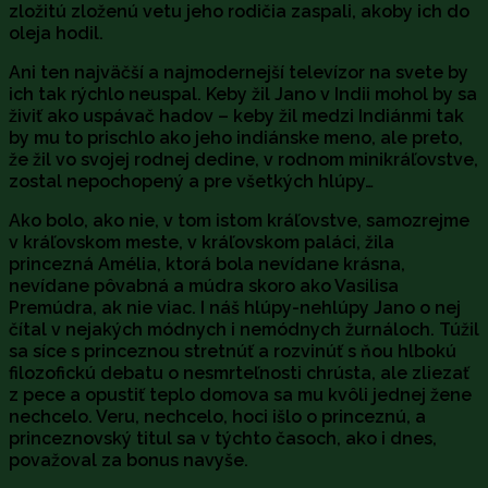
zložitú zloženú vetu jeho rodičia zaspali, akoby ich do
oleja hodil.
Ani ten najväčší a najmodernejší televízor na svete by
ich tak rýchlo neuspal. Keby žil Jano v Indii mohol by sa
živiť ako uspávač hadov – keby žil medzi Indiánmi tak
by mu to prischlo ako jeho indiánske meno, ale preto,
že žil vo svojej rodnej dedine, v rodnom minikráľovstve,
zostal nepochopený a pre všetkých hlúpy…
Ako bolo, ako nie, v tom istom kráľovstve, samozrejme
v kráľovskom meste, v kráľovskom paláci, žila
princezná Amélia, ktorá bola nevídane krásna,
nevídane pôvabná a múdra skoro ako Vasilisa
Premúdra, ak nie viac. I náš hlúpy-nehlúpy Jano o nej
čítal v nejakých módnych i nemódnych žurnáloch. Túžil
sa síce s princeznou stretnúť a rozvinúť s ňou hlbokú
filozofickú debatu o nesmrteľnosti chrústa, ale zliezať
z pece a opustiť teplo domova sa mu kvôli jednej žene
nechcelo. Veru, nechcelo, hoci išlo o princeznú, a
princeznovský titul sa v týchto časoch, ako i dnes,
považoval za bonus navyše.