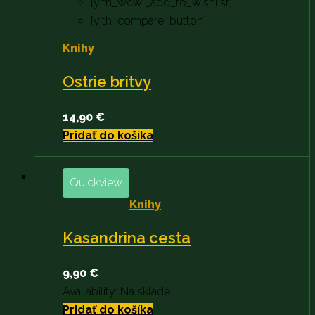
[yith_wcwl_add_to_wishlist]
[yith_compare_button]
Knihy
Ostrie britvy
14,90
€
Pridať do košíka
Quickview
Knihy
Kasandrina cesta
9,90
€
Availability:
Na sklade
Pridať do košíka