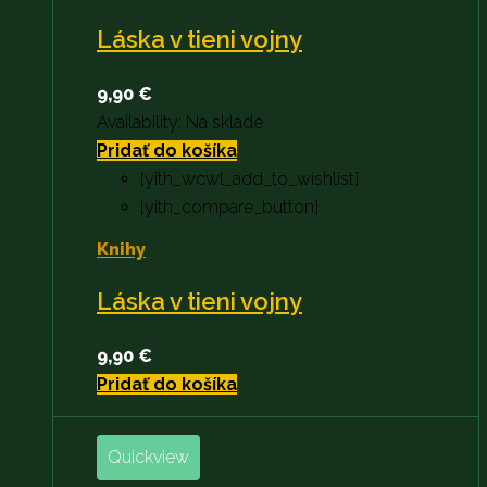
Láska v tieni vojny
9,90
€
Availability:
Na sklade
Pridať do košíka
[yith_wcwl_add_to_wishlist]
[yith_compare_button]
Knihy
Láska v tieni vojny
9,90
€
Pridať do košíka
Quickview