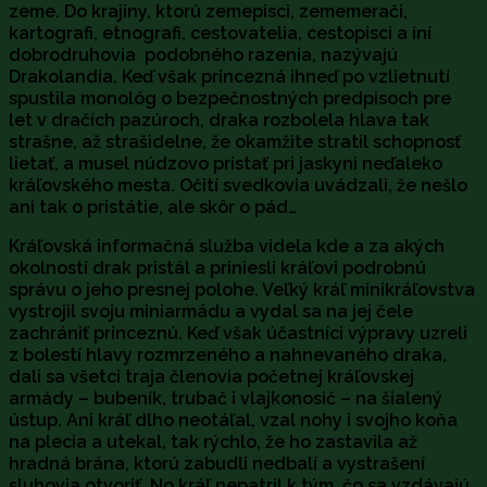
zeme. Do krajiny, ktorú zemepisci, zememerači,
kartografi, etnografi, cestovatelia, cestopisci a iní
dobrodruhovia podobného razenia, nazývajú
Drakolandia. Keď však princezná ihneď po vzlietnutí
spustila monológ o bezpečnostných predpisoch pre
let v dračích pazúroch, draka rozbolela hlava tak
strašne, až strašidelne, že okamžite stratil schopnosť
lietať, a musel núdzovo pristať pri jaskyni neďaleko
kráľovského mesta. Očití svedkovia uvádzali, že nešlo
ani tak o pristátie, ale skôr o pád…
Kráľovská informačná služba videla kde a za akých
okolností drak pristál a priniesli kráľovi podrobnú
správu o jeho presnej polohe. Veľký kráľ minikráľovstva
vystrojil svoju miniarmádu a vydal sa na jej čele
zachrániť princeznú. Keď však účastníci výpravy uzreli
z bolestí hlavy rozmrzeného a nahnevaného draka,
dali sa všetci traja členovia početnej kráľovskej
armády – bubeník, trubač i vlajkonosič – na šialený
ústup. Ani kráľ dlho neotáľal, vzal nohy i svojho koňa
na plecia a utekal, tak rýchlo, že ho zastavila až
hradná brána, ktorú zabudli nedbalí a vystrašení
sluhovia otvoriť. No kráľ nepatril k tým, čo sa vzdávajú