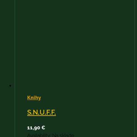
Knihy
S.N.U.F.F.
11,90
€
Availability:
Na sklade