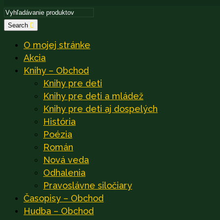
Search
O mojej stránke
Akcia
Knihy – Obchod
Knihy pre deti
Knihy pre deti a mládež
Knihy pre deti aj dospelých
História
Poézia
Román
Nová veda
Odhalenia
Pravoslávne siločiary
Časopisy – Obchod
Hudba – Obchod