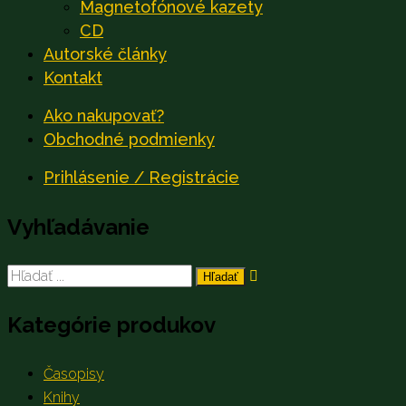
Magnetofónové kazety
CD
Autorské články
Kontakt
Ako nakupovať?
Obchodné podmienky
Prihlásenie / Registrácie
Vyhľadávanie
Search
for:
Kategórie produkov
Časopisy
Knihy