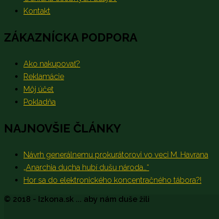
Kontakt
ZÁKAZNÍCKA PODPORA
Ako nakupovať?
Reklamácie
Môj účet
Pokladňa
NAJNOVŠIE ČLÁNKY
Návrh generálnemu prokurátorovi vo veci M. Havrana
„Anarchia ducha hubí dušu národa…“
Hor sa do elektronického koncentračného tábora?!
© 2018 - Izkona.sk ... aby nám duše žili