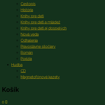
Cestopis
História
Knihy pre deti
Knihy pre deti a mládež
Knihy pre deti aj dospelých
Nová veda
Odhalenia
Pravoslávne siločiary
Román
Poézia
Hudba
CD
Magnetofónové kazety
Košík
0