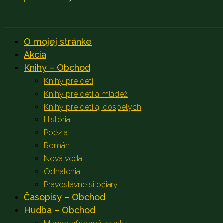
O mojej stránke
Akcia
Knihy – Obchod
Knihy pre deti
Knihy pre deti a mládež
Knihy pre deti aj dospelých
História
Poézia
Román
Nová veda
Odhalenia
Pravoslávne siločiary
Časopisy – Obchod
Hudba – Obchod