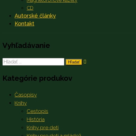
Magnetofónové kazety
CD
Autorské články
Kontakt
Vyhľadávanie
Search
for:
Kategórie produkov
Časopisy
Knihy
Cestopis
História
Knihy pre deti
Knihy pre deti a mládež