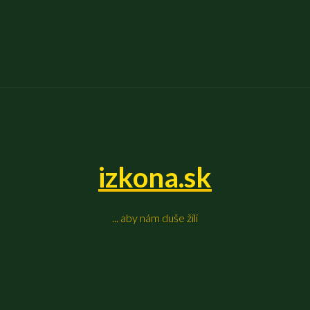
izkona.sk
... aby nám duše žili