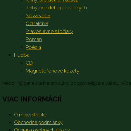
Knihy pre deti aj dospelých
Nová veda
Odhalenia
Pravoslávne siločiary
Román
Poézia
Hudba
CD
Magnetofónové kazety
Neboli nájdené žiadne produkty zodpovedajúce vášmu výbe
VIAC INFORMÁCIÍ
O mojej stránke
Obchodné podmienky
Ochrana osobných údajov