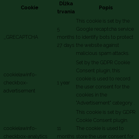
Dĺžka
Cookie
Popis
trvania
This cookie is set by the
5
Google recaptcha service
_GRECAPTCHA
months
to identify bots to protect
27 days
the website against
malicious spam attacks.
Set by the GDPR Cookie
Consent plugin, this
cookielawinfo-
cookie is used to record
checkbox-
1 year
the user consent for the
advertisement
cookies in the
"Advertisement" category .
This cookie is set by GDPR
Cookie Consent plugin.
cookielawinfo-
11
The cookie is used to
checkbox-analytics
months
store the user consent for