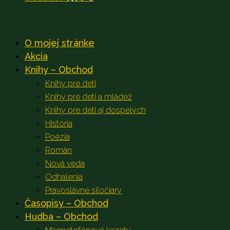
O mojej stránke
Akcia
Knihy – Obchod
Knihy pre deti
Knihy pre deti a mládež
Knihy pre deti aj dospelých
História
Poézia
Román
Nová veda
Odhalenia
Pravoslávne siločiary
Časopisy – Obchod
Hudba – Obchod