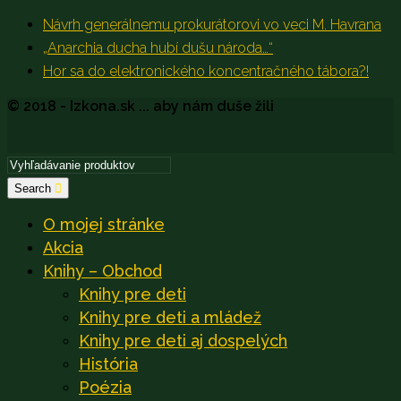
Návrh generálnemu prokurátorovi vo veci M. Havrana
„Anarchia ducha hubí dušu národa…“
Hor sa do elektronického koncentračného tábora?!
© 2018 - Izkona.sk ... aby nám duše žili
Search
O mojej stránke
Akcia
Knihy – Obchod
Knihy pre deti
Knihy pre deti a mládež
Knihy pre deti aj dospelých
História
Poézia