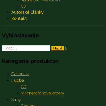
Magnetofónové kazety
CD
Autorské články
Kontakt
Vyhľadávanie
Search
for:
Kategórie produktov
Časopisy
Hudba
CD
Magnetofónové kazety
Knihy
Cestopis