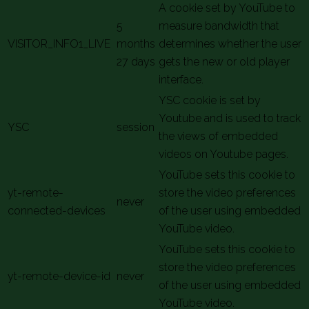
A cookie set by YouTube to
5
measure bandwidth that
VISITOR_INFO1_LIVE
months
determines whether the user
27 days
gets the new or old player
interface.
YSC cookie is set by
Youtube and is used to track
YSC
session
the views of embedded
videos on Youtube pages.
YouTube sets this cookie to
yt-remote-
store the video preferences
never
connected-devices
of the user using embedded
YouTube video.
YouTube sets this cookie to
store the video preferences
yt-remote-device-id
never
of the user using embedded
YouTube video.