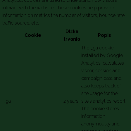
Analytical cookies are used to understand how visitors
interact with the website. These cookies help provide
information on metrics the number of visitors, bounce rate,
traffic source, etc.
Dĺžka
Cookie
Popis
trvania
The _ga cookie,
installed by Google
Analytics, calculates
visitor, session and
campaign data and
also keeps track of
site usage for the
_ga
2 years
site's analytics report.
The cookie stores
information
anonymously and