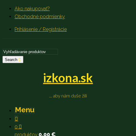
Ako nakupovať?
Obchodné podmienky
Prihlásenie / Registrácie
Search
izkona.sk
... aby nám duše žili
Menu
0
0,00
€
produktov