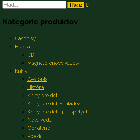
Search
for:
Kategórie produktov
Časopisy
Hudba
CD
Magnetofónové kazety
Knihy
Cestopis
História
Knihy pre deti
Knihy pre deti a mládež
Knihy pre deti aj dospelých
Nová veda
Odhalenia
Poézia