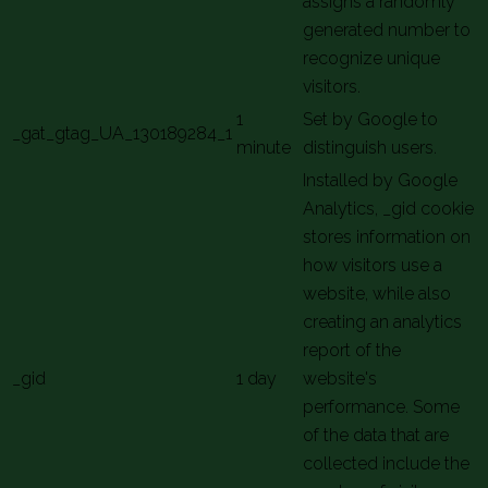
assigns a randomly
generated number to
recognize unique
visitors.
1
Set by Google to
_gat_gtag_UA_130189284_1
minute
distinguish users.
Installed by Google
Analytics, _gid cookie
stores information on
how visitors use a
website, while also
creating an analytics
report of the
_gid
1 day
website's
performance. Some
of the data that are
collected include the