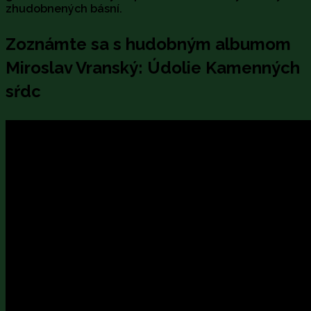
zhudobnených básní.
Zoznámte sa s hudobným albumom
Miroslav Vranský: Údolie Kamenných
sŕdc