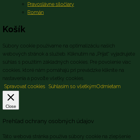
Pravoslávne siločiary
Román
Košík
Súbory cookie používame na optimalizáciu našich
webových stránok a služieb. Kliknutím na „Prijať“ vyjadrujete
súhlas s použitím základných cookies. Pre povolenie viac
cookies, ktoré nám pomáhajú pri prevádzke kliknite na
nastavenia a povoľte všetky cookies.
Spravovať cookies
Súhlasím so všetkým
Odmietam
Close
Prehľad ochrany osobných údajov
Táto webová stránka používa súbory cookie na zlepšenie