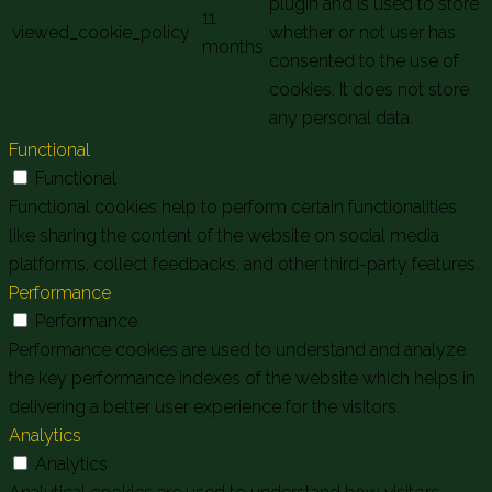
plugin and is used to store
11
viewed_cookie_policy
whether or not user has
months
consented to the use of
cookies. It does not store
any personal data.
Functional
Functional
Functional cookies help to perform certain functionalities
like sharing the content of the website on social media
platforms, collect feedbacks, and other third-party features.
Performance
Performance
Performance cookies are used to understand and analyze
the key performance indexes of the website which helps in
delivering a better user experience for the visitors.
Analytics
Analytics