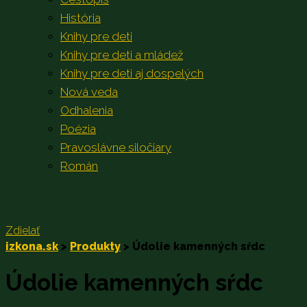
História
Knihy pre deti
Knihy pre deti a mládež
Knihy pre deti aj dospelých
Nová veda
Odhalenia
Poézia
Pravoslávne siločiary
Román
Zdielať
izkona.sk
>
Produkty
>
Údolie kamenných sŕdc
Údolie kamenných sŕdc