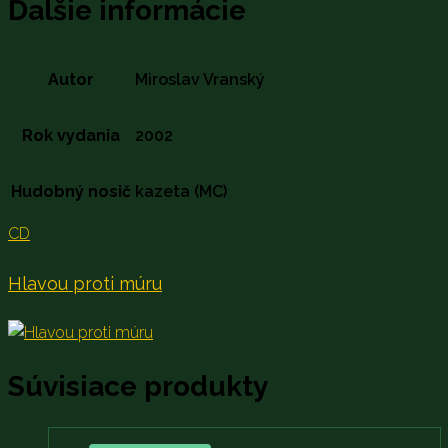
Ďalšie informácie
Autor
Miroslav Vranský
Rok vydania
2002
Hudobný nosič
kazeta (MC)
CD
Hlavou proti múru
Súvisiace produkty