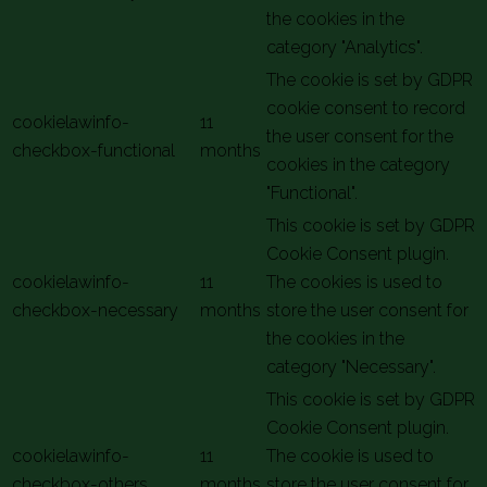
the cookies in the
category "Analytics".
The cookie is set by GDPR
cookie consent to record
cookielawinfo-
11
the user consent for the
checkbox-functional
months
cookies in the category
"Functional".
This cookie is set by GDPR
Cookie Consent plugin.
cookielawinfo-
11
The cookies is used to
checkbox-necessary
months
store the user consent for
the cookies in the
category "Necessary".
This cookie is set by GDPR
Cookie Consent plugin.
cookielawinfo-
11
The cookie is used to
checkbox-others
months
store the user consent for