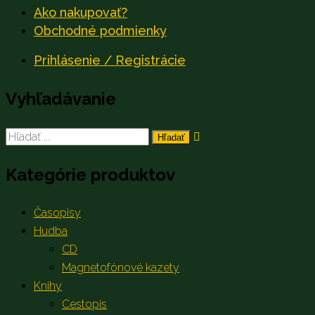
Ako nakupovať?
Obchodné podmienky
Prihlásenie / Registrácie
Vyhľadávanie
Search
for:
Kategórie produktov
Časopisy
Hudba
CD
Magnetofónové kazety
Knihy
Cestopis