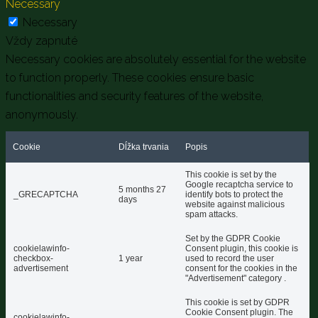
Necessary
Necessary
Vždy zapnuté
Necessary cookies are absolutely essential for the website
to function properly. These cookies ensure basic
functionalities and security features of the website,
anonymously.
Cookie
Dĺžka trvania
Popis
This cookie is set by the
Google recaptcha service to
5 months 27
_GRECAPTCHA
identify bots to protect the
days
website against malicious
spam attacks.
Set by the GDPR Cookie
cookielawinfo-
Consent plugin, this cookie is
checkbox-
1 year
used to record the user
advertisement
consent for the cookies in the
"Advertisement" category .
This cookie is set by GDPR
Cookie Consent plugin. The
cookielawinfo-