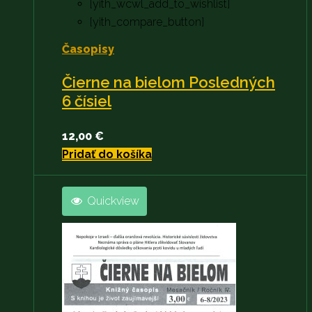
[yith_wcwl_add_to_wishlist]
[yith_compare_button]
Časopisy
Čierne na bielom Posledných
6 čísiel
12,00
€
Pridať do košíka
Quickview