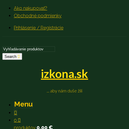
Ako nakupovať?
Obchodné podmienky
Prihlásenie / Registrácie
Search
izkona.sk
... aby nám duše žili
Menu
0
0,00
€
produktov