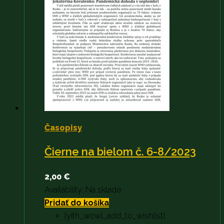
Časopisy
Čierne na bielom č. 6-8/2023
2,00
€
Availability:
Na sklade
Pridať do košíka
[yith_wcwl_add_to_wishlist]