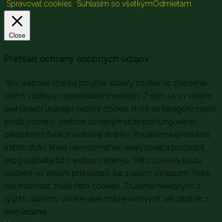
Spravovať cookies
Súhlasím so všetkým
Odmietam
Close
Prehľad ochrany osobných údajov
Táto webová stránka používa súbory cookie na zlepšenie
vášho zážitku pri prechádzaní webom. Z nich sa vo vašom
prehliadači ukladajú súbory cookie, ktoré sú kategorizované
podľa potreby, pretože sú nevyhnutné pre fungovanie
základných funkcií webovej stránky. Používame aj cookies
tretích strán, ktoré nám pomáhajú analyzovať a pochopiť,
ako používate túto webovú stránku. Tieto cookies budú
uložené vo vašom prehliadači iba s vaším súhlasom. Máte
tiež možnosť zrušiť tieto cookies. Zrušenie niektorých z
týchto súborov cookie však môže ovplyvniť váš zážitok z
prehliadania.