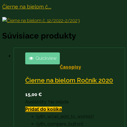
Čierne na bielom č....
Súvisiace produkty
Quickview
Časopisy
Čierne na bielom Ročník 2020
15,00
€
Availability:
Na sklade
Pridať do košíka
[yith_wcwl_add_to_wishlist]
[yith_compare_button]