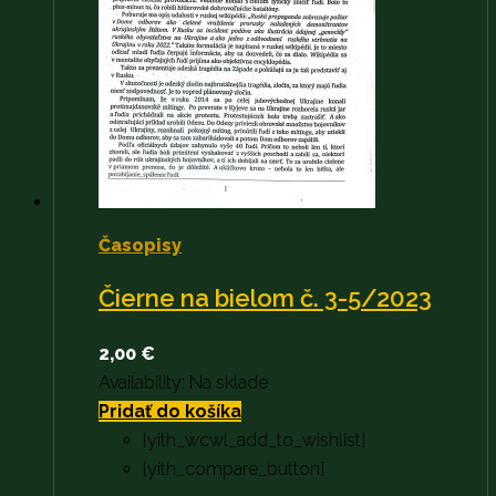
Časopisy
Čierne na bielom č. 3-5/2023
2,00
€
Availability:
Na sklade
Pridať do košíka
[yith_wcwl_add_to_wishlist]
[yith_compare_button]