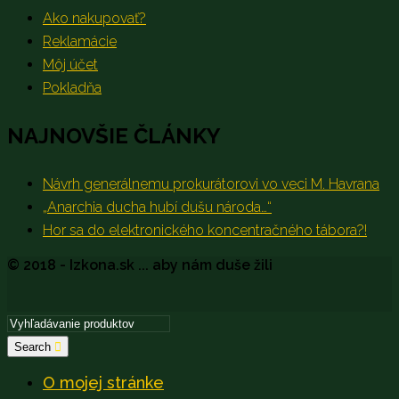
Ako nakupovať?
Reklamácie
Môj účet
Pokladňa
NAJNOVŠIE ČLÁNKY
Návrh generálnemu prokurátorovi vo veci M. Havrana
„Anarchia ducha hubí dušu národa…“
Hor sa do elektronického koncentračného tábora?!
© 2018 - Izkona.sk ... aby nám duše žili
Search
O mojej stránke