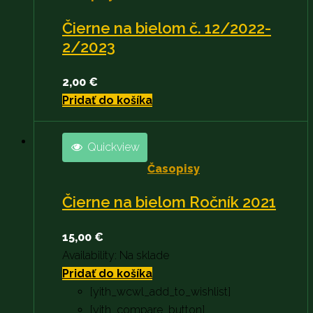
Čierne na bielom č. 12/2022-
2/2023
2,00
€
Pridať do košíka
Quickview
Časopisy
Čierne na bielom Ročník 2021
15,00
€
Availability:
Na sklade
Pridať do košíka
[yith_wcwl_add_to_wishlist]
[yith_compare_button]