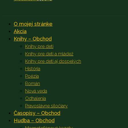
O mojej stránke
Akcia
Knihy – Obchod
Knihy pre deti
Knihy pre deti a mládež
Knihy pre deti aj dospelých
História
Poézia
Román
Nová veda
Odhalenia
Pravoslávne siločiary
Časopisy – Obchod
Hudba – Obchod