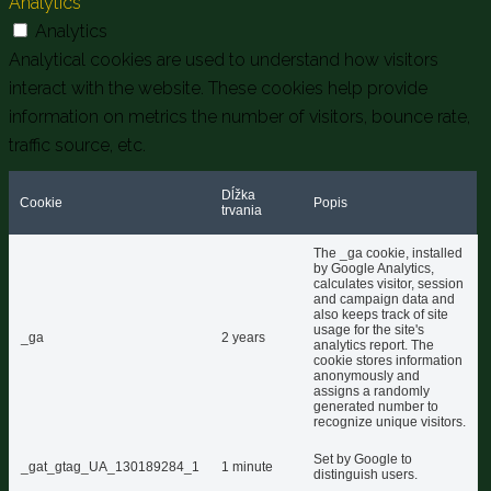
Analytics
Analytics
Analytical cookies are used to understand how visitors
interact with the website. These cookies help provide
information on metrics the number of visitors, bounce rate,
traffic source, etc.
Dĺžka
Cookie
Popis
trvania
The _ga cookie, installed
by Google Analytics,
calculates visitor, session
and campaign data and
also keeps track of site
usage for the site's
_ga
2 years
analytics report. The
cookie stores information
anonymously and
assigns a randomly
generated number to
recognize unique visitors.
Set by Google to
_gat_gtag_UA_130189284_1
1 minute
distinguish users.