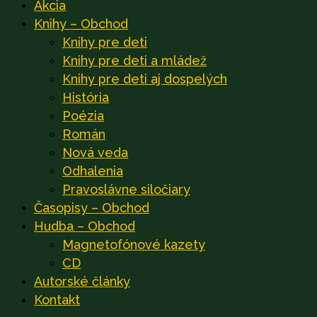
Akcia
Knihy – Obchod
Knihy pre deti
Knihy pre deti a mládež
Knihy pre deti aj dospelých
História
Poézia
Román
Nová veda
Odhalenia
Pravoslávne siločiary
Časopisy – Obchod
Hudba – Obchod
Magnetofónové kazety
CD
Autorské články
Kontakt