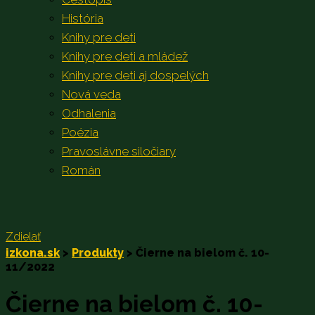
História
Knihy pre deti
Knihy pre deti a mládež
Knihy pre deti aj dospelých
Nová veda
Odhalenia
Poézia
Pravoslávne siločiary
Román
Zdielať
izkona.sk
>
Produkty
>
Čierne na bielom č. 10-
11/2022
Čierne na bielom č. 10-