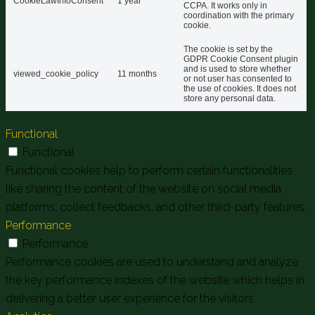
CookieLawInfoConsent
1 year
CCPA. It works only in
coordination with the primary
cookie.
The cookie is set by the
GDPR Cookie Consent plugin
and is used to store whether
viewed_cookie_policy
11 months
or not user has consented to
the use of cookies. It does not
store any personal data.
Functional
Functional
Functional cookies help to perform certain functionalities
like sharing the content of the website on social media
platforms, collect feedbacks, and other third-party features.
Performance
Performance
Performance cookies are used to understand and analyze
the key performance indexes of the website which helps in
delivering a better user experience for the visitors.