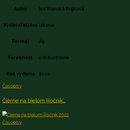
Autor
Iva Vranská Rojková
Vydavateľstvo
izkona
Formát
A5
Farebnosť
č-b ilustrácie
Rok vydania
2020
Časopisy
Čierne na bielom Ročník...
Časopisy