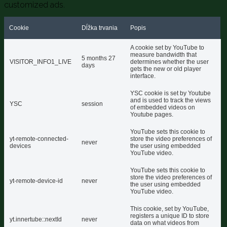
customized ads.
Cookie
Dĺžka trvania
Popis
A cookie set by YouTube to
measure bandwidth that
5 months 27
VISITOR_INFO1_LIVE
determines whether the user
days
gets the new or old player
interface.
YSC cookie is set by Youtube
and is used to track the views
YSC
session
of embedded videos on
Youtube pages.
YouTube sets this cookie to
yt-remote-connected-
store the video preferences of
never
devices
the user using embedded
YouTube video.
YouTube sets this cookie to
store the video preferences of
yt-remote-device-id
never
the user using embedded
YouTube video.
This cookie, set by YouTube,
registers a unique ID to store
yt.innertube::nextId
never
data on what videos from