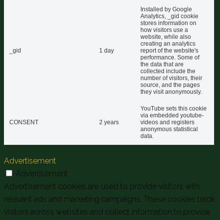
Installed by Google
Analytics, _gid cookie
stores information on
how visitors use a
website, while also
creating an analytics
_gid
1 day
report of the website's
performance. Some of
the data that are
collected include the
number of visitors, their
source, and the pages
they visit anonymously.
YouTube sets this cookie
via embedded youtube-
CONSENT
2 years
videos and registers
anonymous statistical
data.
Advertisement
Advertisement
Advertisement cookies are used to provide visitors with
relevant ads and marketing campaigns. These cookies track
visitors across websites and collect information to provide