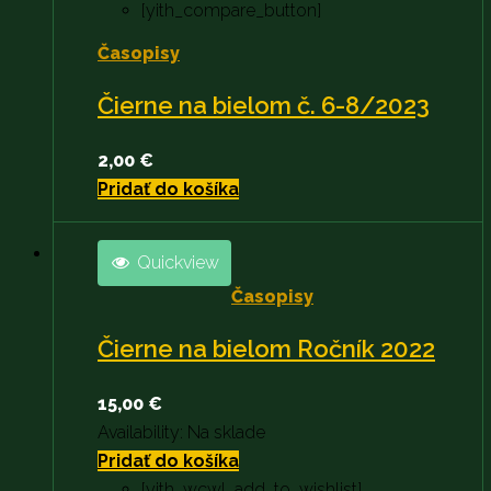
[yith_compare_button]
Časopisy
Čierne na bielom č. 6-8/2023
2,00
€
Pridať do košíka
Quickview
Časopisy
Čierne na bielom Ročník 2022
15,00
€
Availability:
Na sklade
Pridať do košíka
[yith_wcwl_add_to_wishlist]