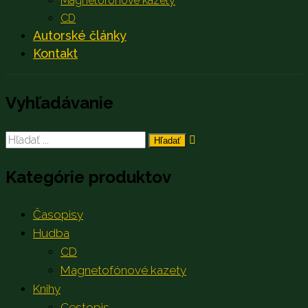
Magnetofónové kazety
CD
Autorské články
Kontakt
Vyhľadávanie
Search
for:
Kategórie produktov
Časopisy
Hudba
CD
Magnetofónové kazety
Knihy
Cestopis