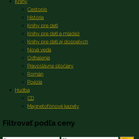
Knihy
Cestopis
História
Knihy pre deti
Knihy pre deti a mládež
Knihy pre deti aj dospelých
Nová veda
Odhalenia
Pravoslávne siločiary
Román
Poézia
Hudba
CD
Magnetofónové kazety
Filtrovať podľa ceny