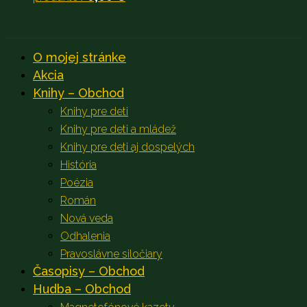
O mojej stránke
Akcia
Knihy – Obchod
Knihy pre deti
Knihy pre deti a mládež
Knihy pre deti aj dospelých
História
Poézia
Román
Nová veda
Odhalenia
Pravoslávne siločiary
Časopisy – Obchod
Hudba – Obchod