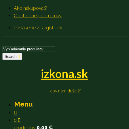
Ako nakupovať?
Obchodné podmienky
Prihlásenie / Registrácie
Search
izkona.sk
... aby nám duše žili
Menu
0
0,00
€
produktov