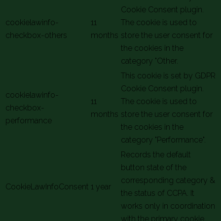
Cookie Consent plugin.
cookielawinfo-
11
The cookie is used to
checkbox-others
months
store the user consent for
the cookies in the
category "Other.
This cookie is set by GDPR
Cookie Consent plugin.
cookielawinfo-
11
The cookie is used to
checkbox-
months
store the user consent for
performance
the cookies in the
category "Performance".
Records the default
button state of the
corresponding category &
CookieLawInfoConsent
1 year
the status of CCPA. It
works only in coordination
with the primary cookie.