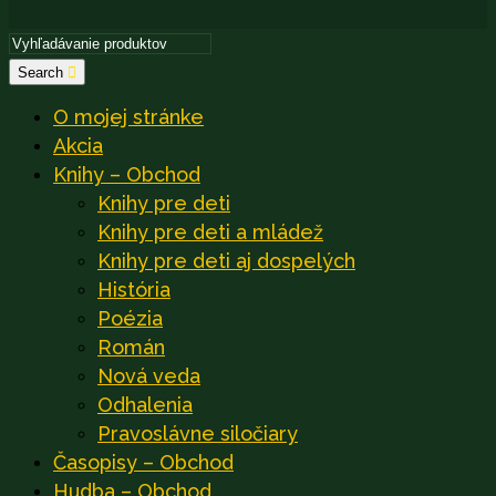
Search
O mojej stránke
Akcia
Knihy – Obchod
Knihy pre deti
Knihy pre deti a mládež
Knihy pre deti aj dospelých
História
Poézia
Román
Nová veda
Odhalenia
Pravoslávne siločiary
Časopisy – Obchod
Hudba – Obchod