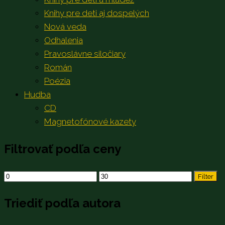
Knihy pre deti aj dospelých
Nová veda
Odhalenia
Pravoslávne siločiary
Román
Poézia
Hudba
CD
Magnetofónové kazety
Filtrovať podľa ceny
Minimálna
Maximálna
Filter
cena
cena
Triediť podľa autora