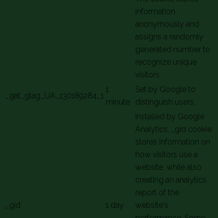
information
anonymously and
assigns a randomly
generated number to
recognize unique
visitors.
1
Set by Google to
_gat_gtag_UA_130189284_1
minute
distinguish users.
Installed by Google
Analytics, _gid cookie
stores information on
how visitors use a
website, while also
creating an analytics
report of the
_gid
1 day
website's
performance. Some