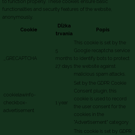
to function properly. These cookies ensure basic
functionalities and security features of the website,
anonymously.
Dĺžka
Cookie
Popis
trvania
This cookie is set by the
5
Google recaptcha service
_GRECAPTCHA
months
to identify bots to protect
27 days
the website against
malicious spam attacks.
Set by the GDPR Cookie
Consent plugin, this
cookielawinfo-
cookie is used to record
checkbox-
1 year
the user consent for the
advertisement
cookies in the
"Advertisement" category .
This cookie is set by GDPR