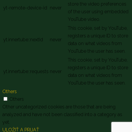
store the video preferences
yt-remote-device-id
never
of the user using embedded
YouTube video.
This cookie, set by YouTube,
registers a unique ID to store
yt.innertube::nextId
never
data on what videos from
YouTube the user has seen.
This cookie, set by YouTube,
registers a unique ID to store
yt.innertube::requests
never
data on what videos from
YouTube the user has seen.
Others
Others
Other uncategorized cookies are those that are being
analyzed and have not been classified into a category as
yet.
ULOŽIŤ A PRIJAŤ