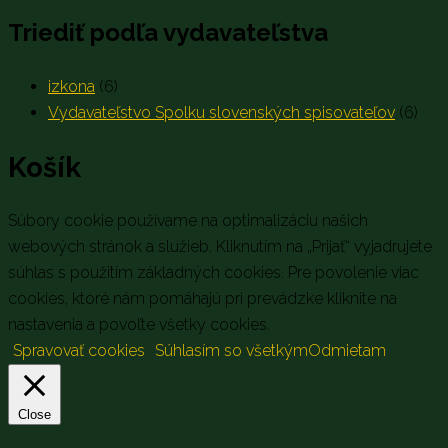
Triediť podľa vydavateľstva
izkona
(6)
Vydavateľstvo Spolku slovenských spisovateľov
(6)
Košík
Súbory cookie používame na optimalizáciu našich
webových stránok a služieb. Kliknutím na „Prijať“ vyjadrujete
súhlas s použitím základných cookies. Pre povolenie viac
cookies, ktoré nám pomáhajú pri prevádzke kliknite na
nastavenia a povoľte všetky cookies.
Spravovať cookies
Súhlasím so všetkým
Odmietam
Close