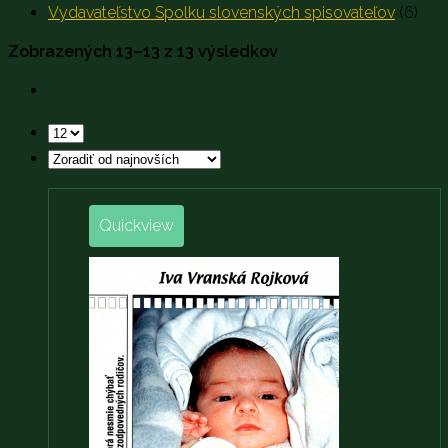
Vydavateľstvo Spolku slovenských spisovateľov
(6)
Zobrazených 13–13 z 13 výsledkov
Quickview