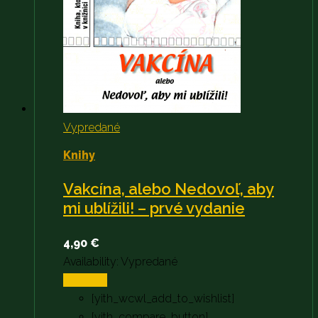
Vypredané
Knihy
Vakcína, alebo Nedovoľ, aby
mi ublížili! – prvé vydanie
4,90
€
Availability:
Vypredané
Viac info
[yith_wcwl_add_to_wishlist]
[yith_compare_button]