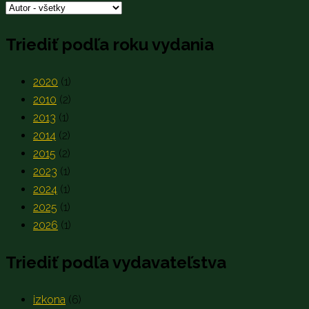
Triediť podľa roku vydania
2020
(1)
2010
(2)
2013
(1)
2014
(2)
2015
(2)
2023
(1)
2024
(1)
2025
(1)
2026
(1)
Triediť podľa vydavateľstva
izkona
(6)