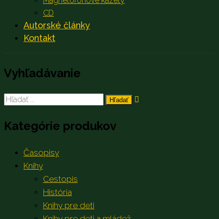
Magnetofónové kazety
CD
Autorské články
Kontakt
Vyhľadávanie
Search
for:
Kategórie produkov
Časopisy
Knihy
Cestopis
História
Knihy pre deti
Knihy pre deti a mládež