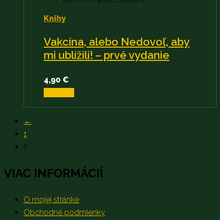
Knihy
Vakcína, alebo Nedovoľ, aby
mi ublížili! – prvé vydanie
4,90
€
Viac info
←
1
2
VIAC INFORMÁCIÍ
O mojej stránke
Obchodné podmienky