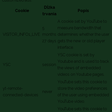
customized ads.
Dĺžka
Cookie
Popis
trvania
A cookie set by YouTube to
5
measure bandwidth that
VISITOR_INFO1_LIVE
months
determines whether the user
27 days
gets the new or old player
interface.
YSC cookie is set by
Youtube and is used to track
YSC
session
the views of embedded
videos on Youtube pages.
YouTube sets this cookie to
yt-remote-
store the video preferences
never
connected-devices
of the user using embedded
YouTube video.
YouTube sets this cookie to