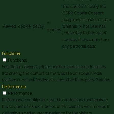
The cookie is set by the
GDPR Cookie Consent
plugin and is used to store
11
viewed_cookie_policy
whether or not user has
months
consented to the use of
cookies. It does not store
any personal data.
Functional
Functional
Functional cookies help to perform certain functionalities
like sharing the content of the website on social media
platforms, collect feedbacks, and other third-party features.
Performance
Performance
Performance cookies are used to understand and analyze
the key performance indexes of the website which helps in
delivering a better user experience for the visitors.